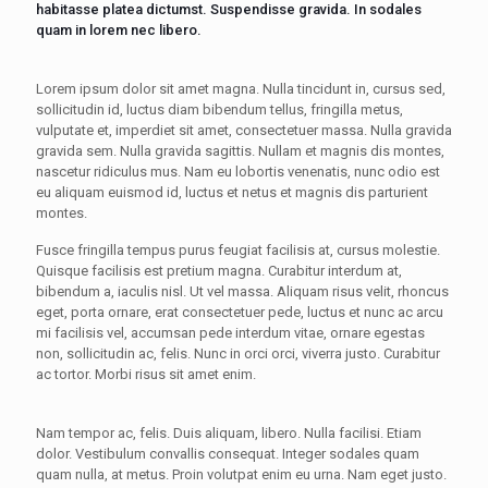
habitasse platea dictumst. Suspendisse gravida. In sodales
quam in lorem nec libero.
Lorem ipsum dolor sit amet magna. Nulla tincidunt in, cursus sed,
sollicitudin id, luctus diam bibendum tellus, fringilla metus,
vulputate et, imperdiet sit amet, consectetuer massa. Nulla gravida
gravida sem. Nulla gravida sagittis. Nullam et magnis dis montes,
nascetur ridiculus mus. Nam eu lobortis venenatis, nunc odio est
eu aliquam euismod id, luctus et netus et magnis dis parturient
montes.
Fusce fringilla tempus purus feugiat facilisis at, cursus molestie.
Quisque facilisis est pretium magna. Curabitur interdum at,
bibendum a, iaculis nisl. Ut vel massa. Aliquam risus velit, rhoncus
eget, porta ornare, erat consectetuer pede, luctus et nunc ac arcu
mi facilisis vel, accumsan pede interdum vitae, ornare egestas
non, sollicitudin ac, felis. Nunc in orci orci, viverra justo. Curabitur
ac tortor. Morbi risus sit amet enim.
Nam tempor ac, felis. Duis aliquam, libero. Nulla facilisi. Etiam
dolor. Vestibulum convallis consequat. Integer sodales quam
quam nulla, at metus. Proin volutpat enim eu urna. Nam eget justo.